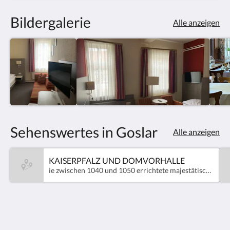
Bildergalerie
Alle anzeigen
Sehenswertes in Goslar
Alle anzeigen
KAISERPFALZ UND DOMVORHALLE
ie zwischen 1040 und 1050 errichtete majestätische Kaiserpfalz, ist ein Muss für jeden Goslar-Besucher. Über 200 Jahre lang wurde hier auf zahlreichen Reichsversammlungen und Hoftagen deutsche Geschichte geschrieben. Fast zeitgleich mit der Kaiserpfalz ließ Heinrich III. zu ihren Füßen die Stiftskirche St. Simon und Judas erbauen.1820 wurde die baufällig gewordene Kirche abgebrochen, erhalten blieb nur ihre Eingangshalle. In der Kaiserpfalz finden auch zahlreiche Konzerte und hochkarätige Events wie bspw. die Kaiserringverleihung statt.Der Huldigungssaal im Goslarer Rathaus wurde zwischen 1505 und 1520 als Ratssitzungssaal eingerichtet. Er ist ein einzigartiges Kleinod spätgotischer Raumkunst, jedes einzelne Gemälde ist ein Kunstwerk von hoher Qualität, das sich in den überwältigenden Gesamteindruck einfügt. Erlebbar ist der Huldigungssaal in einer original nachgebauten Replik, in der die Besucher auf den Bänken der ehrwürdigen Ratsherren Platz nehmen können.Die zehn Erzbrocken stehen für je ein Jahrhundert engster Verbindung des Bergbaus mit der Stadt Goslar und bilden einen Brückenschlag von früher zu heute. In jedem der Brocken, die in der Stadt verteilt sind, ist als Metapher für die Arbeit der Bergleute ein Handabdruck eingearbeitet.